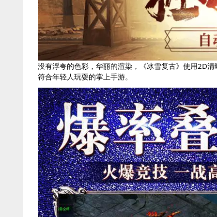
没有浮夸的色彩，华丽的渲染，《冰雪复古》使用2D
符合年轻人玩耍的掌上手游。